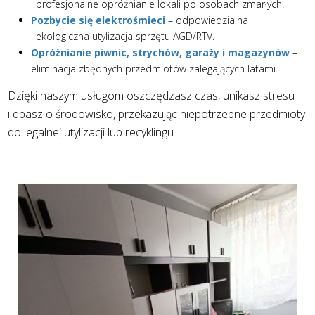
i profesjonalne opróżnianie lokali po osobach zmarłych.
Pozbycie się elektrośmieci
– odpowiedzialna
i ekologiczna utylizacja sprzętu AGD/RTV.
Opróżnianie piwnic, strychów, garaży i magazynów
–
eliminacja zbędnych przedmiotów zalegających latami.
Dzięki naszym usługom oszczędzasz czas, unikasz stresu
i dbasz o środowisko, przekazując niepotrzebne przedmioty
do legalnej utylizacji lub recyklingu.