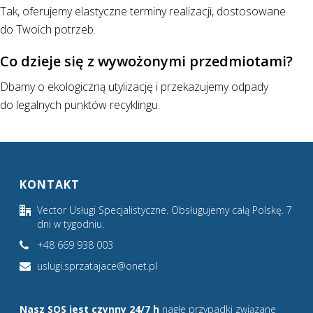
Tak, oferujemy elastyczne terminy realizacji, dostosowane
do Twoich potrzeb.
Co dzieje się z wywożonymi przedmiotami?
Dbamy o ekologiczną utylizację i przekazujemy odpady
do legalnych punktów recyklingu.
KONTAKT
Vector Usługi Specjalistyczne. Obsługujemy całą Polskę. 7
dni w tygodniu.
+48 669 938 003
uslugi.sprzatajace@onet.pl
Nasz SOS jest czynny 24/7 h
nagłe przypadki związane