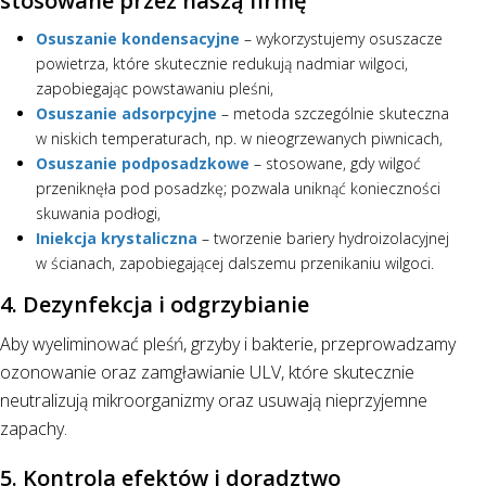
stosowane przez naszą firmę
Osuszanie kondensacyjne
– wykorzystujemy osuszacze
powietrza, które skutecznie redukują nadmiar wilgoci,
zapobiegając powstawaniu pleśni,
Osuszanie adsorpcyjne
– metoda szczególnie skuteczna
w niskich temperaturach, np. w nieogrzewanych piwnicach,
Osuszanie podposadzkowe
– stosowane, gdy wilgoć
przeniknęła pod posadzkę; pozwala uniknąć konieczności
skuwania podłogi,
Iniekcja krystaliczna
– tworzenie bariery hydroizolacyjnej
w ścianach, zapobiegającej dalszemu przenikaniu wilgoci.
4. Dezynfekcja i odgrzybianie
Aby wyeliminować pleśń, grzyby i bakterie, przeprowadzamy
ozonowanie oraz zamgławianie ULV, które skutecznie
neutralizują mikroorganizmy oraz usuwają nieprzyjemne
zapachy.
5. Kontrola efektów i doradztwo