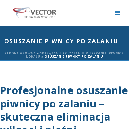
OSUSZANIE PIWNICY PO ZALANIU
STRONA GŁÓWNA
»
SPRZĄTANIE PO ZALANIU MIESZKANIA, PIWNICY,
LOKALU
»
OSUSZANIE PIWNICY PO ZALANIU
Profesjonalne osuszanie
piwnicy po zalaniu –
skuteczna eliminacja