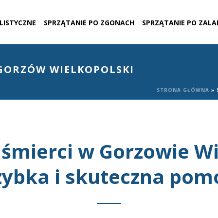
ALISTYCZNE
SPRZĄTANIE PO ZGONACH
SPRZĄTANIE PO ZALA
GORZÓW WIELKOPOLSKI
STRONA GŁÓWNA
»
 śmierci w Gorzowie W
zybka i skuteczna pom