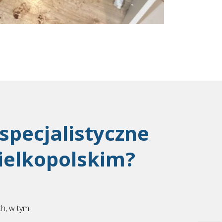
specjalistyczne
ielkopolskim?
h, w tym: