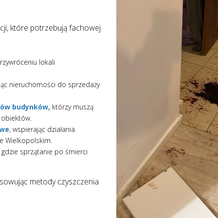
cji, które potrzebują fachowej
rzywróceniu lokali
jąc nieruchomości do sprzedaży
rów budynków,
którzy muszą
 obiektów.
owe
, wspierając działania
e Wielkopolskim.
, gdzie sprzątanie po śmierci
tosowując metody czyszczenia