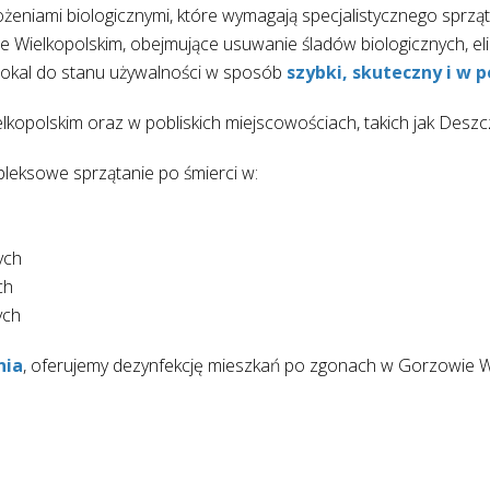
niami biologicznymi, które wymagają specjalistycznego sprzątan
 Wielkopolskim, obejmujące usuwanie śladów biologicznych, el
lokal do stanu używalności w sposób
szybki, skuteczny i w p
opolskim oraz w pobliskich miejscowościach, takich jak Deszczn
leksowe sprzątanie po śmierci w:
ych
ch
ych
nia
, oferujemy dezynfekcję mieszkań po zgonach w Gorzowie 