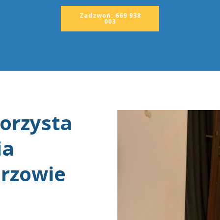
Zadzwoń: 669 938
003
korzysta
ia
orzowie