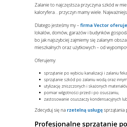
Zalanie to najczęstsza przyczyna szkód w mi
kaloryfera… przyczyn mamy wiele. Najważniejs
Dlatego jesteśmy my –
firma Vector oferuje
lokalów, domów, garażów i budynków gospoda
bo jak najszybciej zajmiemy się zalanym obs
mieszkalnych oraz użytkowych – od wypompowa
Oferujemy:
sprzątanie po wybiciu kanalizacji i zalaniu feka
sprzątanie szkód po zalaniu wodą oraz innym
utylizację zniszczonych i skażonych materiałó
pomiar wilgotności przed i po osuszaniu,
zastosowanie osuszaczy kondensacyjnych lub
Zdecyduj się na
rzetelną usługę
sprzątania 
Profesjonalne sprzątanie po