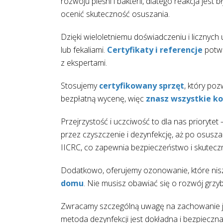
rozwoju pleśni i bakterii, dlatego reakcja je
ocenić skuteczność osuszania.
Dzięki wieloletniemu doświadczeniu i licznyc
lub fekaliami.
Certyfikaty i referencje
potwi
z ekspertami.
Stosujemy
certyfikowany sprzęt
, który po
bezpłatną wycenę, więc
znasz wszystkie ko
Przejrzystość i uczciwość to dla nas priorytet
przez czyszczenie i dezynfekcję, aż po osusz
IICRC, co zapewnia bezpieczeństwo i skutecz
Dodatkowo, oferujemy ozonowanie, które niszc
domu
. Nie musisz obawiać się o rozwój grz
Zwracamy szczególną uwagę na zachowanie jak
metoda dezynfekcji jest dokładna i bezpiecz