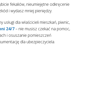
wybicie fekaliów, nieumiejętne odkręcenie
szkód i wydasz mniej pieniędzy.
usługi dla właścicieli mieszkań, piwnic,
pni 24/7
– nie musisz czekać na pomoc,
iach i osuszanie pomieszczeń
umentację dla ubezpieczyciela.