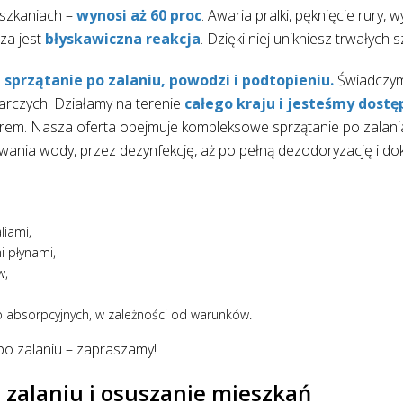
eszkaniach –
wynosi aż 60 proc
. Awaria pralki, pęknięcie rury, 
za jest
błyskawiczna reakcja
. Dzięki niej unikniesz trwałych 
 sprzątanie po zalaniu, powodzi i podtopieniu.
Świadczymy 
rczych. Działamy na terenie
całego kraju i jesteśmy dostę
zarem. Nasza oferta obejmuje kompleksowe sprzątanie po zalan
nia wody, przez dezynfekcję, aż po pełną dezodoryzację i dok
liami,
i płynami,
w,
 absorpcyjnych, w zależności od warunków.
po zalaniu – zapraszamy!
 zalaniu i osuszanie mieszkań