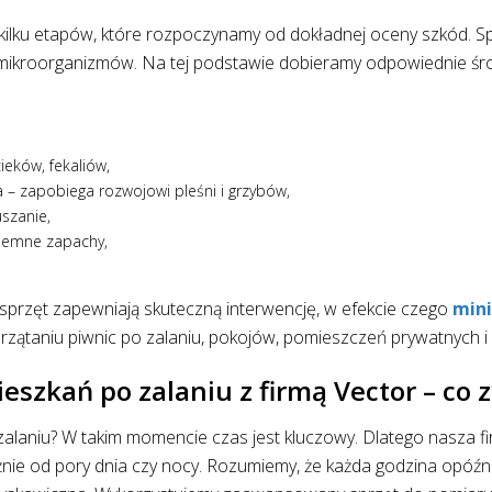
z kilku etapów, które rozpoczynamy od dokładnej oceny szkód. 
 mikroorganizmów. Na tej podstawie dobieramy odpowiednie środ
eków, fekaliów,
a – zapobiega rozwojowi pleśni i grzybów,
szanie,
yjemne zapachy,
sprzęt zapewniają skuteczną interwencję, w efekcie czego
min
rzątaniu piwnic po zalaniu, pokojów, pomieszczeń prywatnych 
eszkań po zalaniu z firmą Vector – co 
 zalaniu? W takim momencie czas jest kluczowy. Dlatego nasza f
nie od pory dnia czy nocy. Rozumiemy, że każda godzina opóźn