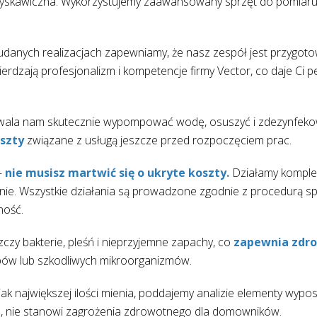
st błyskawiczna. Wykorzystujemy zaawansowany sprzęt do pomiaru
h udanych realizacjach zapewniamy, że nasz zespół jest przygot
erdzają profesjonalizm i kompetencje firmy Vector, co daje Ci 
zwala nam skutecznie wypompować wodę, osuszyć i zdezynfeko
szty
związane z usługą jeszcze przed rozpoczęciem prac.
 –
nie musisz martwić się o ukryte koszty.
Działamy kompl
anie. Wszystkie działania są prowadzone zgodnie z procedurą s
ność.
zy bakterie, pleśń i nieprzyjemne zapachy, co
zapewnia zdro
ybów lub szkodliwych mikroorganizmów.
 największej ilości mienia, poddajemy analizie elementy wypo
na, nie stanowi zagrożenia zdrowotnego dla domowników.