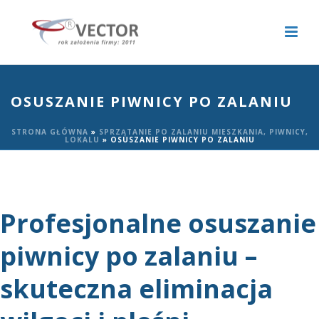
OSUSZANIE PIWNICY PO ZALANIU
STRONA GŁÓWNA
»
SPRZĄTANIE PO ZALANIU MIESZKANIA, PIWNICY,
LOKALU
»
OSUSZANIE PIWNICY PO ZALANIU
Profesjonalne osuszanie
piwnicy po zalaniu –
skuteczna eliminacja