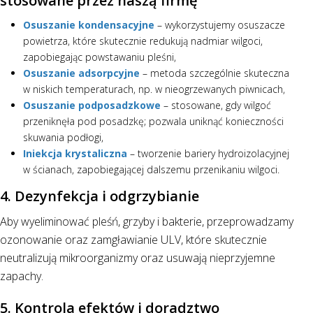
stosowane przez naszą firmę
Osuszanie kondensacyjne
– wykorzystujemy osuszacze
powietrza, które skutecznie redukują nadmiar wilgoci,
zapobiegając powstawaniu pleśni,
Osuszanie adsorpcyjne
– metoda szczególnie skuteczna
w niskich temperaturach, np. w nieogrzewanych piwnicach,
Osuszanie podposadzkowe
– stosowane, gdy wilgoć
przeniknęła pod posadzkę; pozwala uniknąć konieczności
skuwania podłogi,
Iniekcja krystaliczna
– tworzenie bariery hydroizolacyjnej
w ścianach, zapobiegającej dalszemu przenikaniu wilgoci.
4. Dezynfekcja i odgrzybianie
Aby wyeliminować pleśń, grzyby i bakterie, przeprowadzamy
ozonowanie oraz zamgławianie ULV, które skutecznie
neutralizują mikroorganizmy oraz usuwają nieprzyjemne
zapachy.
5. Kontrola efektów i doradztwo